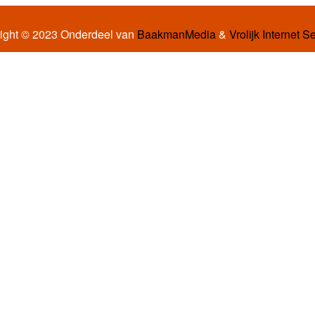
ight © 2023 Onderdeel van
BaakmanMedia
&
Vrolijk Internet S