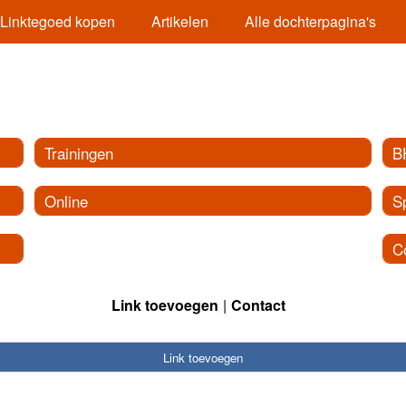
Linktegoed kopen
Artikelen
Alle dochterpagina's
Trainingen
B
Online
S
C
Link toevoegen
Contact
Link toevoegen